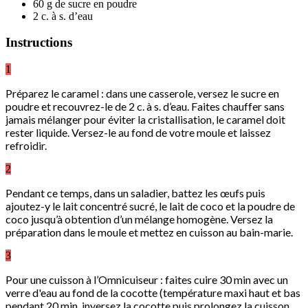
60 g de sucre en poudre
2 c. à s. d’eau
Instructions
1
Préparez le caramel : dans une casserole, versez le sucre en
poudre et recouvrez-le de 2 c. à s. d’eau. Faites chauffer sans
jamais mélanger pour éviter la cristallisation, le caramel doit
rester liquide. Versez-le au fond de votre moule et laissez
refroidir.
2
Pendant ce temps, dans un saladier, battez les œufs puis
ajoutez-y le lait concentré sucré, le lait de coco et la poudre de
coco jusqu’à obtention d’un mélange homogène. Versez la
préparation dans le moule et mettez en cuisson au bain-marie.
3
Pour une cuisson à l’Omnicuiseur : faites cuire 30 min avec un
verre d'eau au fond de la cocotte (température maxi haut et bas
pendant 20 min, inversez la cocotte puis prolongez la cuisson