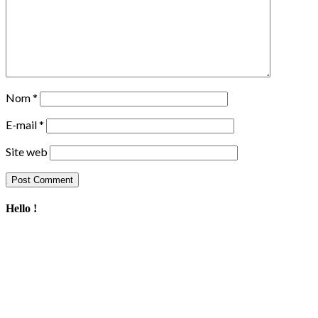
Nom
*
E-mail
*
Site web
Hello !