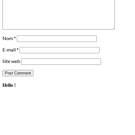
Nom
*
E-mail
*
Site web
Hello !