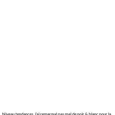
Niveau tendances, j’ai remarqué pas mal de noir & blanc pour la